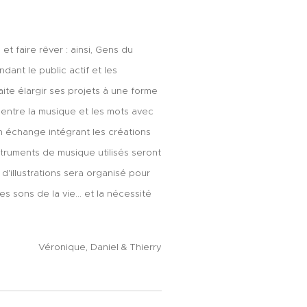
t faire rêver : ainsi, Gens du
ant le public actif et les
e élargir ses projets à une forme
e entre la musique et les mots avec
n échange intégrant les créations
truments de musique utilisés seront
'illustrations sera organisé pour
es sons de la vie... et la nécessité
Véronique, Daniel & Thierry