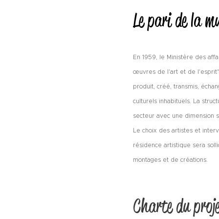
Le pari de la m
En 1959, le Ministère des aff
œuvres de l'art et de l'espri
produit, créé, transmis, écha
culturels inhabituels. La str
secteur avec une dimension so
Le choix des
artistes et int
résidence artistique sera solli
montages et de créations.
Charte du proj