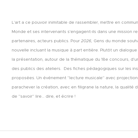
L'art a ce pouvoir inimitable de rassembler, mettre en commun e
Monde et ses intervenants s'engagent-ils dans une mission rend
partenaires, acteurs publics. Pour
2026,
Gens du monde souhait
nouvelle incluant la musique à part entière. Plutôt un dialogu
la présentation, autour de la thématique du 18e concours, d'u
des publics des ateliers. Des fiches pédagogiques sur les ins
proposées.
Un événement "lecture musicale" avec projection d
parachever la création, avec en filigrane la nature, la qualité d
de "savoir" lire... dire, et écrire !