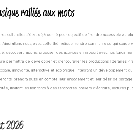
usique ralliée aux mots
aires culturelles s'était déjà donné pour objectif de "rendre accessible au 
t". Ainsi allons-nous, avec cette thématique, rendre commun « ce qui soude »,
ngé, découvert, appris, proposer des activités en rapport avec nos fondame
ucture permettra de développer et d'encourager les productions littéraires, g
ciale, innovante, interactive et écologique, intégrant un développement dur
ervenants, prendra aussi en compte leur engagement et leur désir de partag
citée, invitant les habitants à des rencontres, ateliers d'écriture, lectures p
et 2026